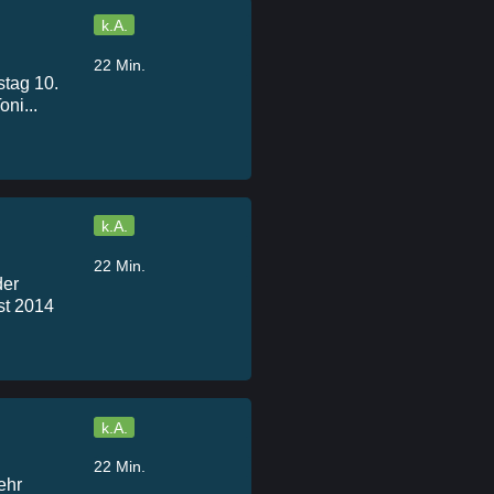
k.A.
22 Min.
stag 10.
ni...
k.A.
22 Min.
der
st 2014
k.A.
22 Min.
ehr