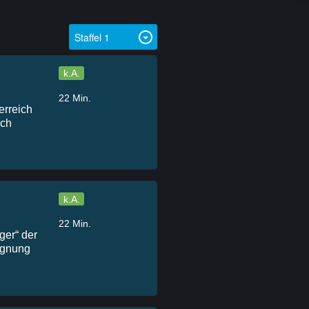
k.A.
22 Min.
rreich
ich
k.A.
22 Min.
ger“ der
egnung