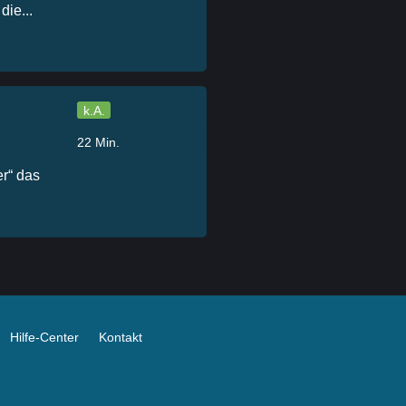
die...
k.A.
22 Min.
r“ das
Hilfe-Center
Kontakt