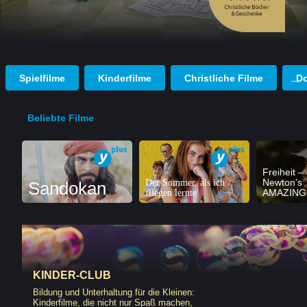
Spielfilme
Kinderfilme
Christliche Filme
D
Beliebte Filme
Freiheit –
Der Sommer, als ich
Newton's
Sandokan
fliegen lernte
AMAZING
KINDER-CLUB
Bildung und Unterhaltung für die Kleinen:
Kinderfilme, die nicht nur Spaß machen,