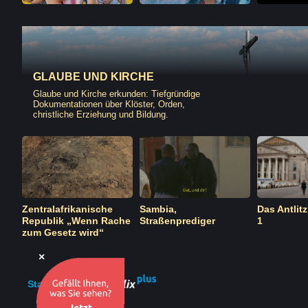
GLAUBE UND KIRCHE
Glaube und Kirche erkunden: Tiefgründige
Dokumentationen über Klöster, Orden,
christliche Erziehung und Bildung.
at
Zentralafrikanische
Sambia,
Das Antlitz
Republik „Wenn Rache
Straßenprediger
1
zum Gesetz wird“
×
Starke Frauen |