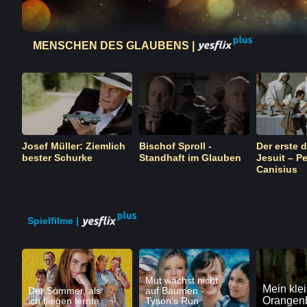
MENSCHEN DES GLAUBENS |
r
Josef Müller: Ziemlich
Bischof Sproll -
Der erste 
m
bester Schurke
Standhaft im Glauben
Jesuit – P
Canisius
Spielfilme |
Mut wächst nicht
Mein klei
Der Sommer, als
auf Bäumen -
Orangen
ich fliegen lernte
Tyson’s Run