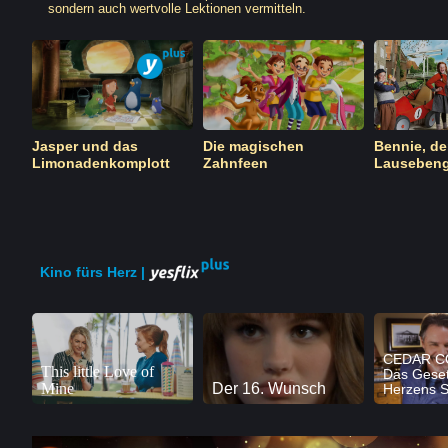
sondern auch wertvolle Lektionen vermitteln.
Jasper und das
Die magischen
Bennie, de
Limonadenkomplott
Zahnfeen
Lausebeng
Kino fürs Herz |
CEDAR C
This little Love of
Das Geset
Mine
Der 16. Wunsch
Herzens St