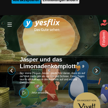
Fördern
KAUWBOY - Kleiner
Vogel, großes Glück
"Kümmere dich gut um deine Dohle, dann wird sie ein
Leben lang dein Freund sein", liest der 10-jährige Jojo in
einem Sachbuch. Im Wald hat er ein zerzaustes,
schwarzes...
Jetzt ansehen