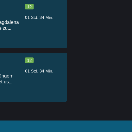
12
01 Std. 34 Min.
Magdalena
 zu...
12
01 Std. 34 Min.
Jüngern
rus...