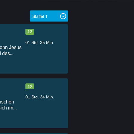
12
01 Std. 35 Min.
Sohn Jesus
 des...
12
01 Std. 34 Min.
nschen
ch im...