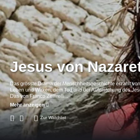
Jesus von Nazare
Das grösste Drama der Menschheitsgeschichte erzählt von
Leben und Wirken, dem Tod und der Auferstehung des Jes
Das von Franco Zeffirelli...
Mehr anzeigen
Zur Watchlist