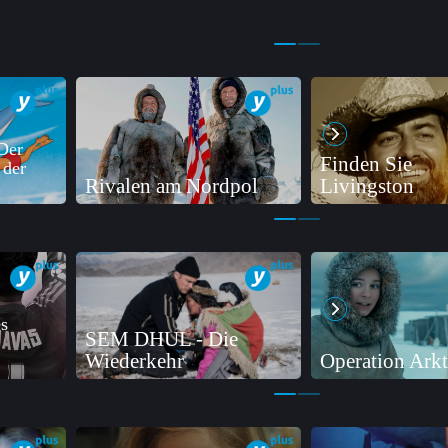
Der
Finden Sie
 der
Rivalen am Nordpol
Livingston
s
SEM DHUL - Die
Wiederkehr
Operation Arkt