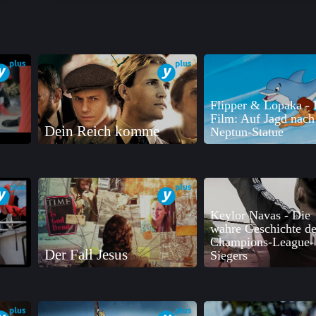
Flipper & Lopaka - 
Film: Auf Jagd nach
Dein Reich komme
Neptun-Statue
Keylor Navas - Die
wahre Geschichte de
Champions-League-
Der Fall Jesus
Siegers