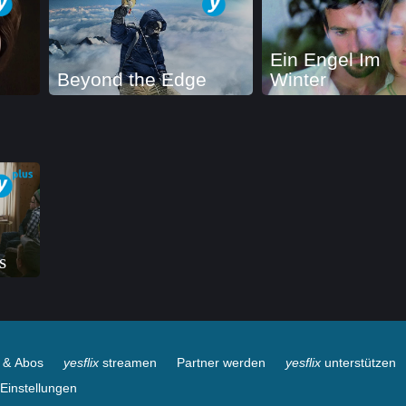
Ein Engel Im
Beyond the Edge
Winter
s
e & Abos
yesflix
streamen
Partner werden
yesflix
unterstützen
Einstellungen