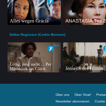
Alles wegen Grácia
ANASTASIA Teil 2
Selber Regisseur (Corbin Bernsen)
Ledig, jung sucht ... Per
Jenseits des Himmel
Mausklick ins Glück.
Über uns
Über Vivat!
Preis
Newsletter abonnieren
Cookie 