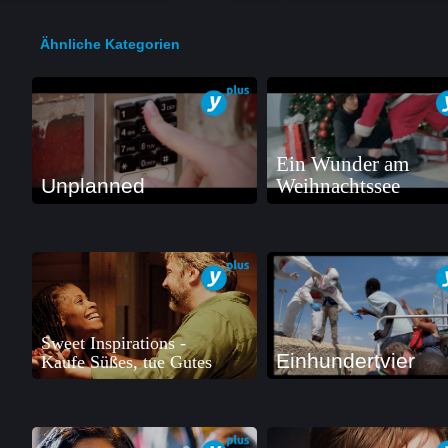
Ähnliche Kategorien
Ein Wunder am
Unplanned
Weihnachtssee
Sweet Inspirations -
Einhundertvier
Kaufe Süßes, tue Gutes