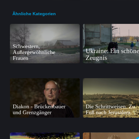
Ähnliche Kategorien
Schwestern,
Ukraine: Ein schöne
Außergewöhnliche
Zeugnis
Frauen
Diakon - Brückenbauer
Die Schrittweisen. Zu
und Grenzgänger
Fuß nach Jerusalem.