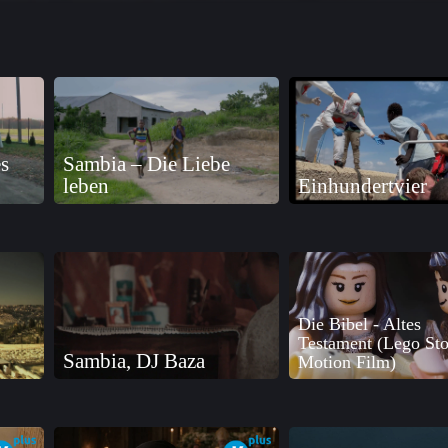
s
Sambia – Die Liebe
leben
Einhundertvier
Die Bibel - Altes
Testament (Lego Sto
Sambia, DJ Baza
Motion Film)