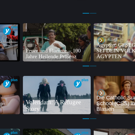
Ägypten: GESE
Feuer und Flamme – 100
SEI DEIN VOLK
Jahre Heilende Präsenz
ÄGYPTEN
Die Catholic S
Volendam: A Refugee
p-
School (CSS) in
Story
Blasien