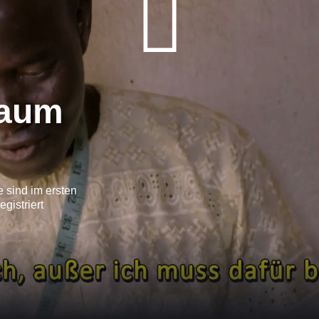
raum
e sind im ersten
gistriert