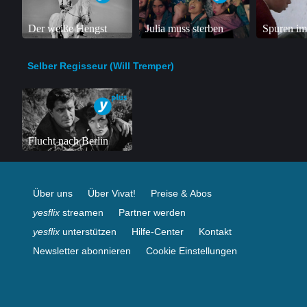
Der weiße Hengst
Julia muss sterben
Spuren im
Selber Regisseur (Will Tremper)
Flucht nach Berlin
Über uns
Über Vivat!
Preise & Abos
yesflix
streamen
Partner werden
yesflix
unterstützen
Hilfe-Center
Kontakt
Newsletter abonnieren
Cookie Einstellungen