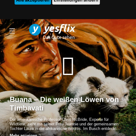
Buana – Die weißen Löwen von
Timbavati
Der amerikanische Professor Chris McBride, Experte für
Wildtiere, zieht mit seiner Frau Jeannie und der gemeinsamen
Tochter Laura in die afrikanische Wildnis. Im Busch entdeckt...
Mehr anzeigen