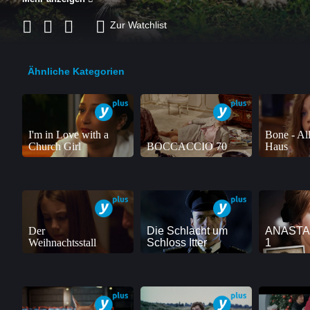
Zur Watchlist
Ähnliche Kategorien
I'm in Love with a
Bone - All
Church Girl
BOCCACCIO 70
Haus
Der
Die Schlacht um
ANASTAS
Weihnachtsstall
Schloss Itter
1