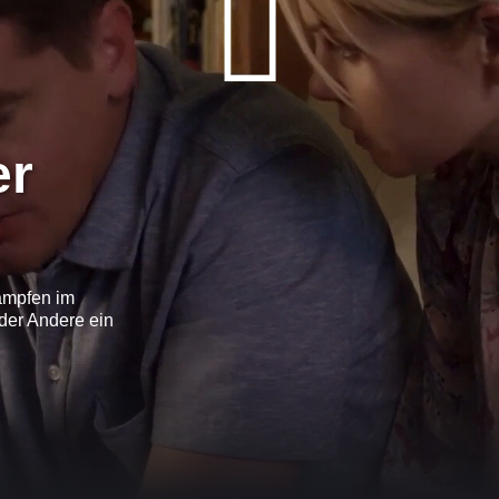
er
kämpfen im
 der Andere ein