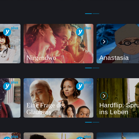
sh
und,
ie
Nirgendwo
Anastasia
e
Eine Frage des
Hardflip: Spr
Glaubens
ins Leben