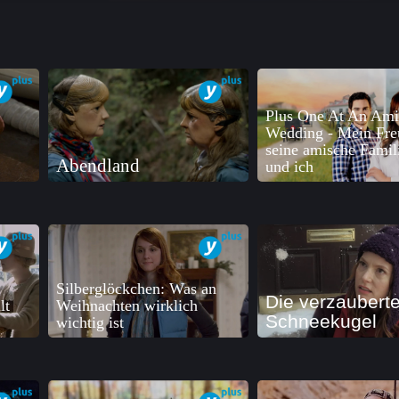
Plus One At An Ami
Wedding - Mein Fre
seine amische Famil
Abendland
und ich
Silberglöckchen: Was an
Die verzaubert
lt
Weihnachten wirklich
Schneekugel
wichtig ist