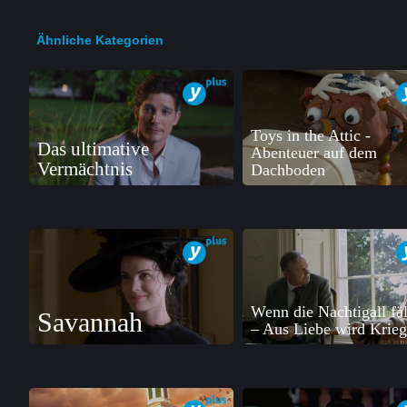
Ähnliche Kategorien
Toys in the Attic -
Das ultimative
Abenteuer auf dem
Vermächtnis
Dachboden
Wenn die Nachtigall fäl
Savannah
– Aus Liebe wird Krieg