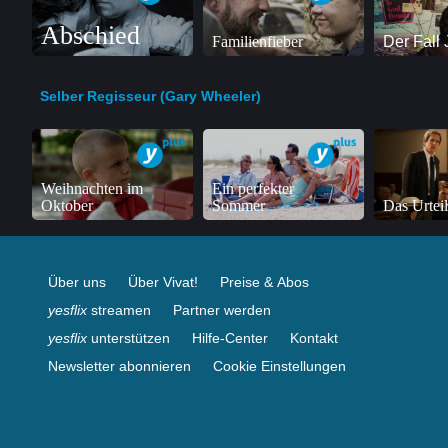
Abschied
Familienfieber
Der Fall
Selber Regisseur (Gary Wheeler)
Weihnachten im
Ein perfekter
Oktober
Sommer
Das Urteil
Über uns
Über Vivat!
Preise & Abos
yesflix
streamen
Partner werden
yesflix
unterstützen
Hilfe-Center
Kontakt
Newsletter abonnieren
Cookie Einstellungen