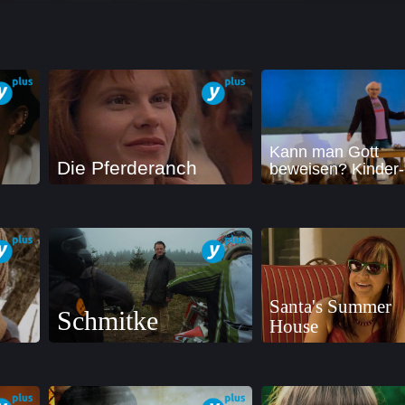
Kann man Gott
Die Pferderanch
beweisen? Kinder-
Santa's Summer
Schmitke
House