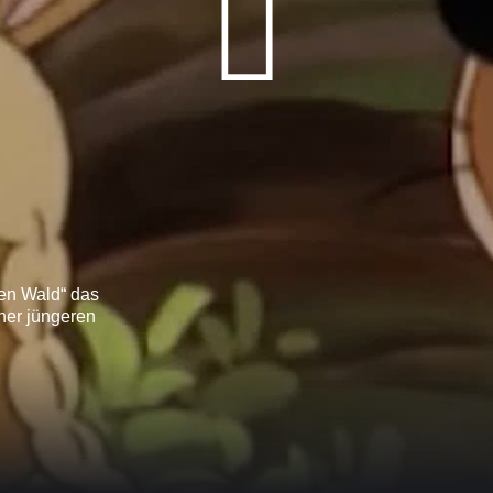
len Wald“ das
ner jüngeren