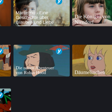
Marcelino - Eine
Die Königin von
Geschichte über
Niendorf
Glauben und Liebe
Die neuen Abenteuer
Däumelinchen
von Robin Hood