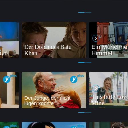
Der Dolch des Batu
Ein Münchne
Khan
Himmel
Uni
This little Lov
Der Junge, der nicht
Mine
lügen konnte