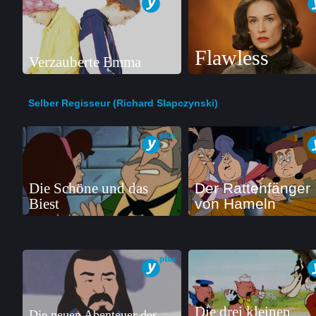
Flawless
Verzauberte Emma
Selber Regisseur (Richard Slapczynski)
Die Schöne und das
Der Rattenfänger
Biest
von Hameln
Die drei kleinen
Die neuen Abenteuer des