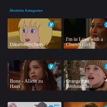
Ähnliche Kategorien
I'm in Love with a
Däumelinchen
Church Girl
Bone - Allein zu
Orangen zu
Haus
Weihnachten