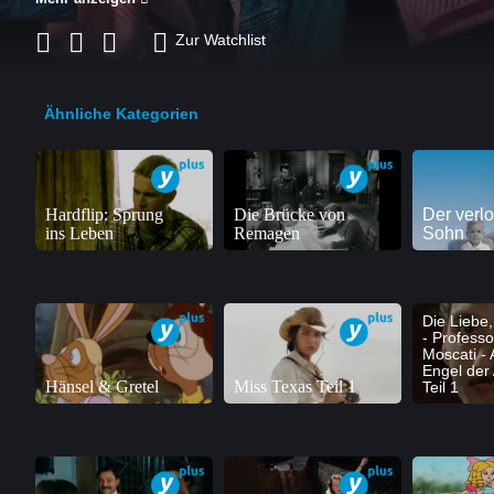
Zur Watchlist
Ähnliche Kategorien
Hardflip: Sprung
Die Brücke von
Der verl
ins Leben
Remagen
Sohn
Die Liebe, 
- Professo
Moscati - 
Engel der
Hänsel & Gretel
Miss Texas Teil 1
Teil 1