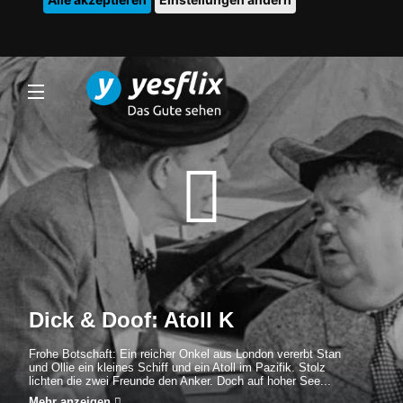
Dick & Doof: Atoll K
Frohe Botschaft: Ein reicher Onkel aus London vererbt Stan
und Ollie ein kleines Schiff und ein Atoll im Pazifik. Stolz
lichten die zwei Freunde den Anker. Doch auf hoher See...
Mehr anzeigen