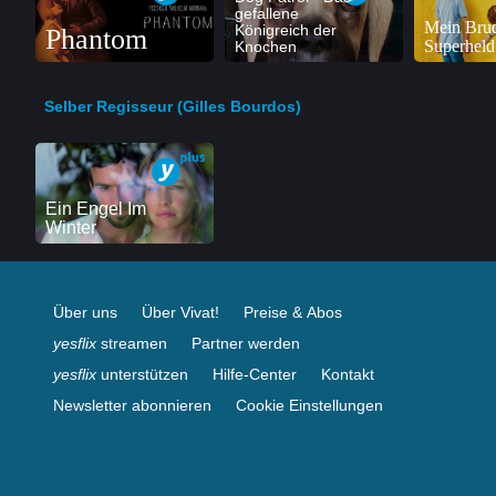
gefallene
Mein Brud
Königreich der
Phantom
Superheld
Knochen
Selber Regisseur (Gilles Bourdos)
Ein Engel Im
Winter
Über uns
Über Vivat!
Preise & Abos
yesflix
streamen
Partner werden
yesflix
unterstützen
Hilfe-Center
Kontakt
Newsletter abonnieren
Cookie Einstellungen