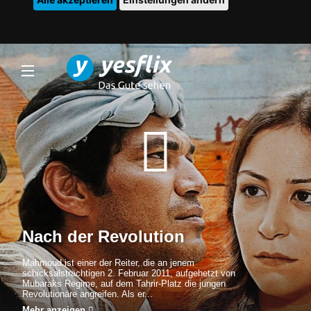
Nach der Revolution
Mahmoud ist einer der Reiter, die an jenem
schicksalsträchtigen 2. Februar 2011, aufgehetzt von
Mubaraks Regime, auf dem Tahrir-Platz die jungen
Revolutionäre angreifen. Als er...
Mehr anzeigen