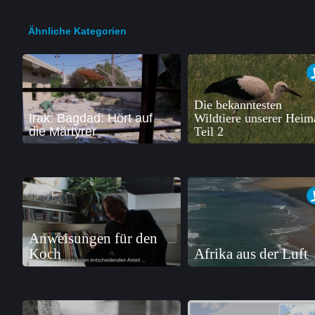
Ähnliche Kategorien
Die bekanntesten
Irak: Bagdad: Hört auf
Wildtiere unserer Heim
die Märtyrer
Teil 2
Anweisungen für den
Koch
Afrika aus der Luft