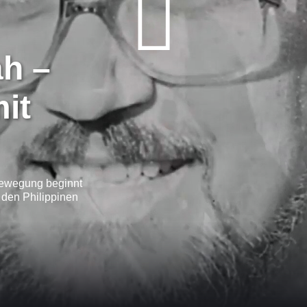
ah –
it
 Bewegung beginnt
 den Philippinen