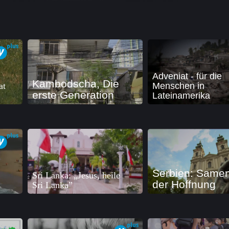
Adveniat - für die
Kambodscha, Die
at
Menschen in
erste Generation
Lateinamerika
Serbien: Same
Sri Lanka: „Jesus, heile
der Hoffnung
Sri Lanka”