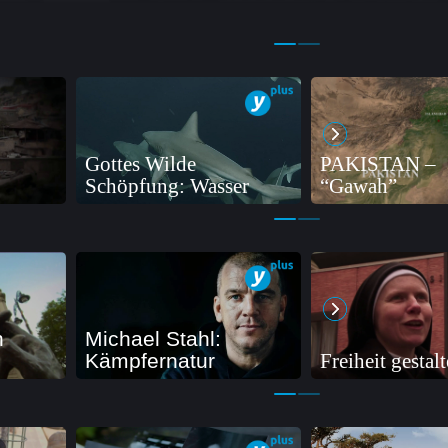
Gottes Wilde
PAKISTAN –
Schöpfung: Wasser
“Gawah”
n
Michael Stahl:
Kämpfernatur
Freiheit gestal