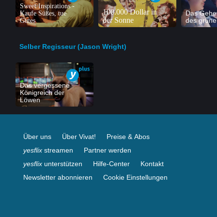
Sweet Inspirations -
100.000 Dollar in
Kaufe Süßes, tue
Das Gehe
der Sonne
Gutes
des grüne
Selber Regisseur (Jason Wright)
Das vergessene
Königreich der
Löwen
Über uns
Über Vivat!
Preise & Abos
yesflix
streamen
Partner werden
yesflix
unterstützen
Hilfe-Center
Kontakt
Newsletter abonnieren
Cookie Einstellungen