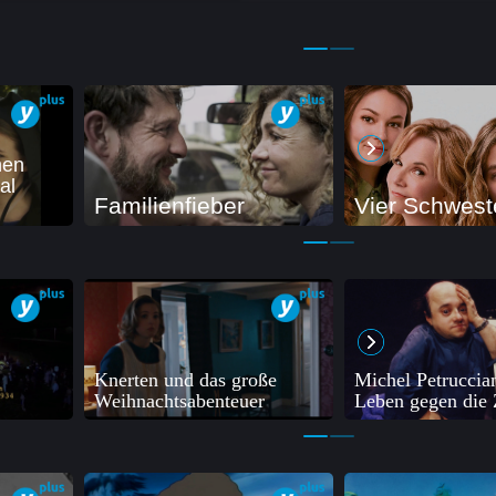
hen
al
Familienfieber
Vier Schwest
Knerten und das große
Michel Petruccian
Weihnachtsabenteuer
Leben gegen die 