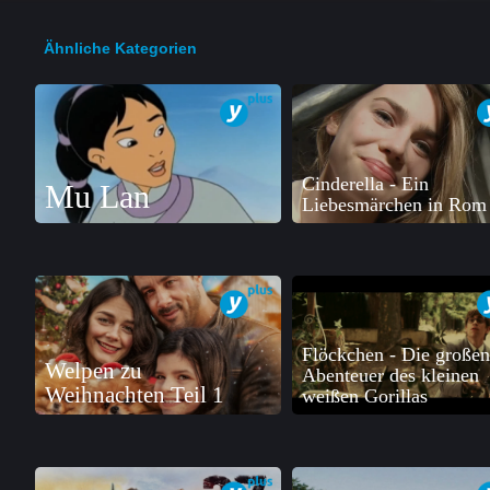
Ähnliche Kategorien
Cinderella - Ein
Mu Lan
Liebesmärchen in Rom
Flöckchen - Die großen
Welpen zu
Abenteuer des kleinen
Weihnachten Teil 1
weißen Gorillas