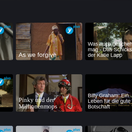
Was auch gesche
mag - Das Schicks
As we forgive
der Katie Lapp
Billy Graham: Ein
Pinky und der
Leben für die gute
Millionenmops
Botschaft