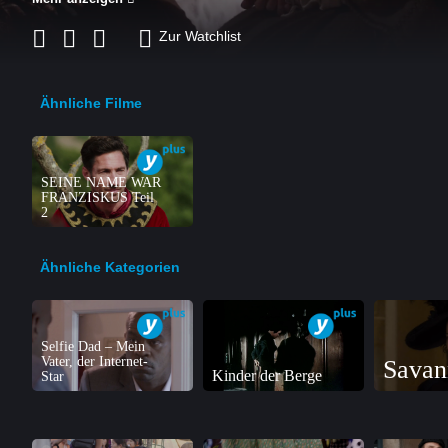
Zur Watchlist
Ähnliche Filme
SEINE NAME WAR
FRANZISKUS Teil
2
Ähnliche Kategorien
Selfie Dad – Mein
Vater, der Internet-
Savan
Kinder der Berge
Star