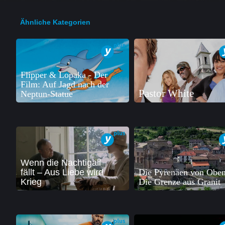
Ähnliche Kategorien
Flipper & Lopaka - Der
Film: Auf Jagd nach der
Pastor White
Neptun-Statue
Wenn die Nachtigall
fällt – Aus Liebe wird
Die Pyrenäen von Oben
Krieg
Die Grenze aus Granit