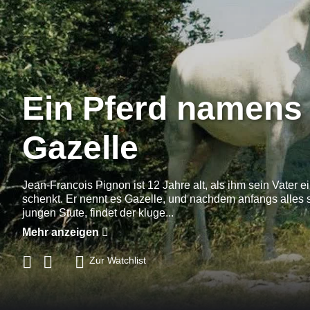
Ein Pferd namens
Gazelle
Jean-Francois Pignon ist 12 Jahre alt, als ihm sein Vater e
schenkt. Er nennt es Gazelle, und nachdem anfangs alles sc
jungen Stute, findet der kluge...
Mehr anzeigen
Zur Watchlist