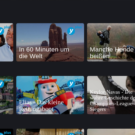
In 60 Minuten um
Manche Hunde
die Welt
beißen
Keylor Navas - Die
wahre Geschichte de
Elias - Das kleine
:
Champions-League-
Rettungsboot
Siegers