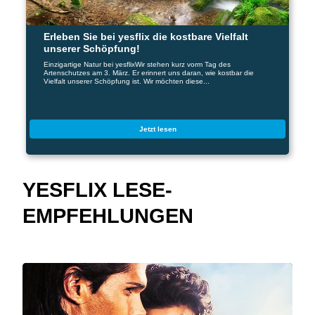
Erleben Sie bei yesflix die kostbare Vielfalt
unserer Schöpfung!
Einzigartige Natur bei yesflixWir stehen kurz vorm Tag des
Artenschutzes am 3. März. Er erinnert uns daran, wie kostbar die
Vielfalt unserer Schöpfung ist. Wir möchten diese...
Jetzt lesen
YESFLIX LESE-
EMPFEHLUNGEN