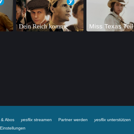
Dein Reich komme
Miss Texas Teil
e & Abos
yesflix
streamen
Partner werden
yesflix
unterstützen
Einstellungen