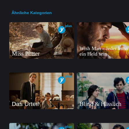
Ähnliche Kategorien
Wish Man - Jeder kann
Miss Potter
ein Held sein
Das Urteil
Blind & Hässlich