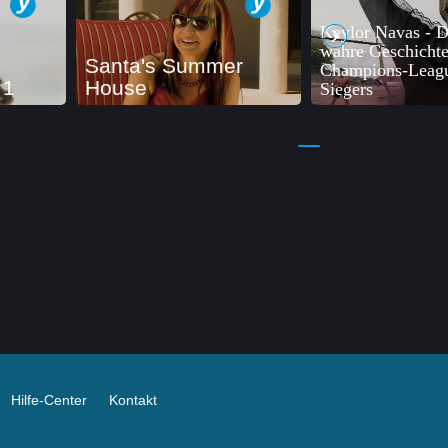
Keylor Navas - D
wahre Geschichte
Santa's Summer
Champions-Leag
 1
House
Siegers
Hilfe-Center
Kontakt