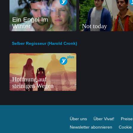
Ein Engel Im
Winter
Not today
Selber Regisseur (Harold Cronk)
Hoffnung auf
steinigen Wegen
Über uns
Über Vivat!
Preis
Newsletter abonnieren
Cookie 