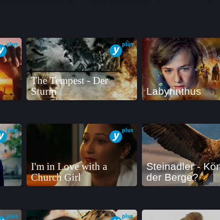
The Tempest - Der
Sturm
Labyrinthus
I'm in Love with a
Steinadler - Kö
Church Girl
der Berge?