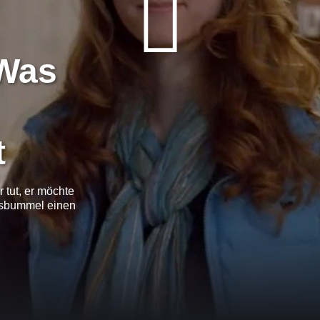
 Was
t
 tut, er möchte
fsbummel einen