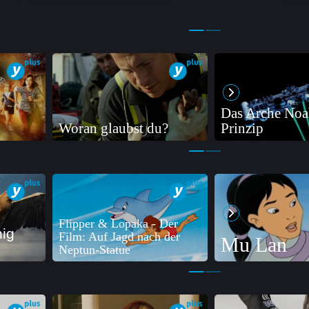
Das Arche Noa
Woran glaubst du?
Prinzip
Flipper & Lopaka - Der
nig
Film: Auf Jagd nach der
Mu Lan
Neptun-Statue