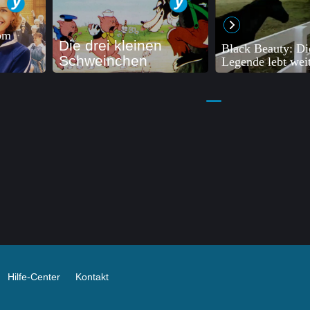
om
Die drei kleinen
Black Beauty: Di
Schweinchen
Legende lebt wei
Hilfe-Center
Kontakt