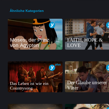
Ähnliche Kategorien
Moses, der Prinz
FAITH, HOPE &
von Ägypten
LOVE
Der Glaube unserer
Das Leben ist wie ein
Väter
Countrysong