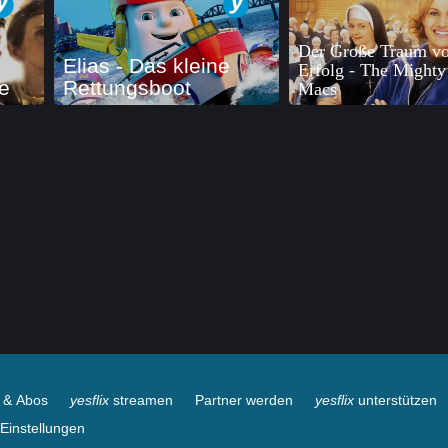
Der Große Traum v
Elias - Das kleine
Erfolg - The Mighty
e
Rettungsboot
Macs
e & Abos
yesflix
streamen
Partner werden
yesflix
unterstützen
Einstellungen