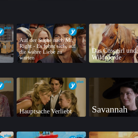
Auf der Suche nach Mr.
Right - Es lohnt sich, auf
Das Cowgirl und 
die wahre Liebe zu
Wildpferde
warten
Savannah
Hauptsache Verliebt