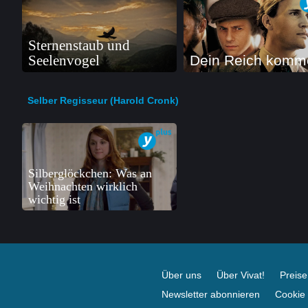
Sternenstaub und
Seelenvogel
Dein Reich komm
Selber Regisseur (Harold Cronk)
Silberglöckchen: Was an
Weihnachten wirklich
wichtig ist
Über uns
Über Vivat!
Preis
Newsletter abonnieren
Cookie 