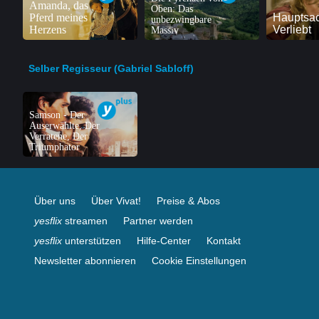
Amanda, das
Oben: Das
Pferd meines
Hauptsa
unbezwingbare
Herzens
Verliebt
Massiv
Selber Regisseur (Gabriel Sabloff)
Samson - Der
Auserwählte, Der
Verratene, Der
Triumphator
Über uns
Über Vivat!
Preise & Abos
yesflix
streamen
Partner werden
yesflix
unterstützen
Hilfe-Center
Kontakt
Newsletter abonnieren
Cookie Einstellungen