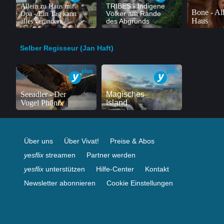
Allein zu Haus mit
TRIBES - Indigene
Bone - All
Opa - Ein Tag kann
Völker am Rande
Haus
alles verändern
des Abgrunds
Selber Regisseur (Jan Haft)
Seeadler - Der
Magisches
Vogel Phönix
Island
Über uns
Über Vivat!
Preise & Abos
yesflix
streamen
Partner werden
yesflix
unterstützen
Hilfe-Center
Kontakt
Newsletter abonnieren
Cookie Einstellungen