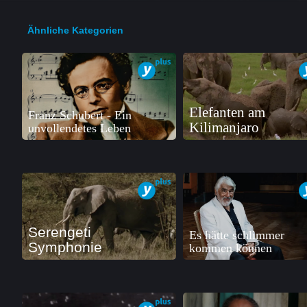
Ähnliche Kategorien
Elefanten am
Franz Schubert - Ein
Kilimanjaro
unvollendetes Leben
Serengeti
Es hätte schlimmer
Symphonie
kommen können