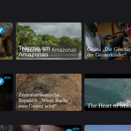
Träume am
Ghana „Die Geschic
Amazonas
der Geisterkinder“
Zentralafrikanische
Republik „Wenn Rache
The Heart of Ma
zum Gesetz wird“