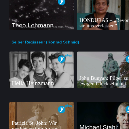
HONDURAS – „Bevor
Theo Lehmann
sie uns verlassen”
Selber Regisseur (Konrad Schmid)
John Bunyan: Pilger zu
Hella Heinzmann
ewigen Glückseligkeit
Patricia St. John: Wir
Michael Stahl:
merken erst im Sturm