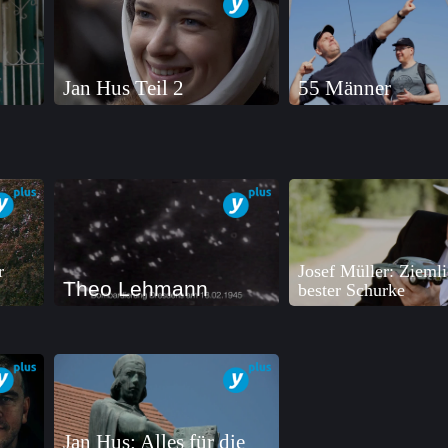
Jan Hus Teil 2
55 Männer
r
Josef Müller: Zieml
Theo Lehmann
bester Schurke
Jan Hus: Alles für die