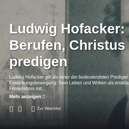
Ludwig Hofacker:
Berufen, Christus
predigen
Ludwig Hofacker gilt als einer der bedeutendsten Prediger
Erweckungsbewegung. Sein Leben und Wirken als erstkla
Filmerlebnis mit...
Mehr anzeigen
Zur Watchlist