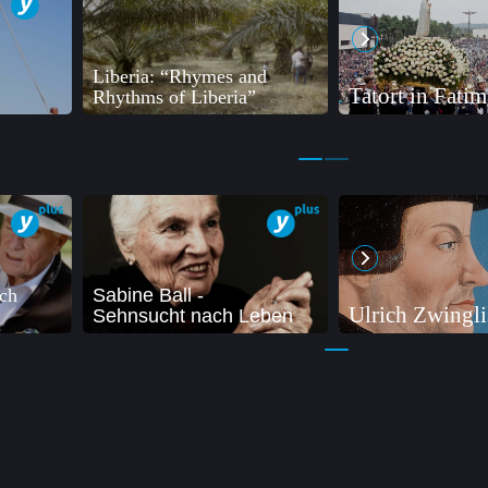
Liberia: “Rhymes and
Tatort in Fatim
Rhythms of Liberia”
ich
Sabine Ball -
Ulrich Zwingli
Sehnsucht nach Leben