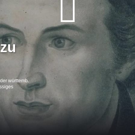
 zu
 der württemb.
ssiges