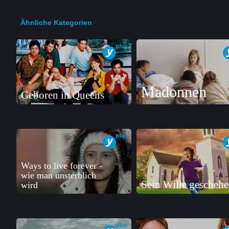
Ähnliche Kategorien
Madonnen
Geboren in Queens
Ways to live forever -
wie man unsterblich
Sein Wille geschehe
wird