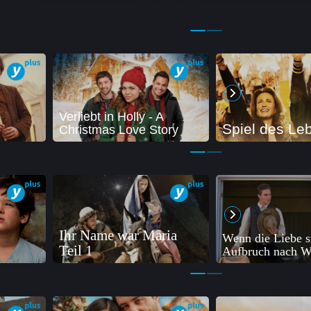
Verliebt in Holly - A
Spiel des Le
Christmas Love Story
Ihr Name war Maria
Wenn die Liebe s
Teil 1
Aufbruch nach W