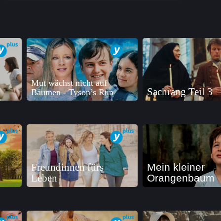
Mut wächst nicht auf
Sachrang Teil 3
Bäumen - Tyson’s Run
Freundinnen fürs
Mein kleiner
Leben
Orangenbaum