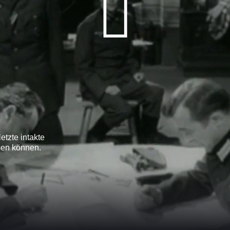
etzte intakte
men können.