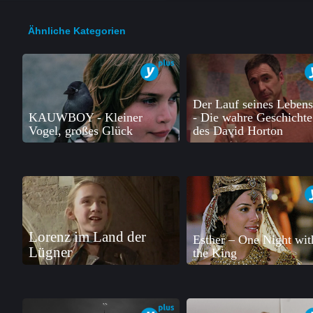
Ähnliche Kategorien
Der Lauf seines Leben
KAUWBOY - Kleiner
- Die wahre Geschichte
Vogel, großes Glück
des David Horton
Lorenz im Land der
Esther – One Night wit
Lügner
the King