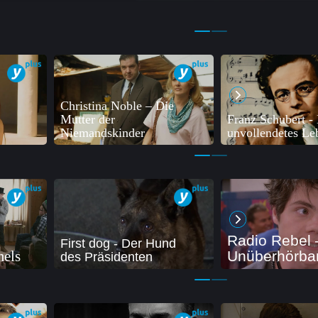
Christina Noble – Die
Mutter der
Franz Schubert - 
Niemandskinder
unvollendetes Le
Radio Rebel 
First dog - Der Hund
mels
Unüberhörba
des Präsidenten