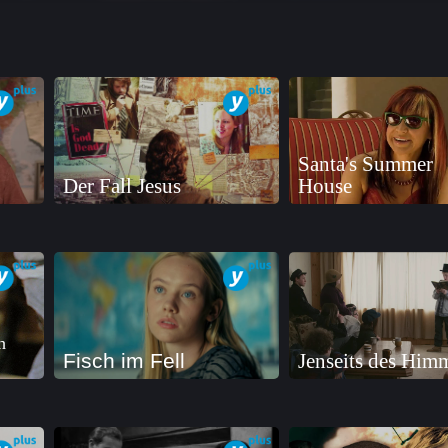
s
Santa's Summer
Der Fall Jesus
House
h
Fisch im Fell
Jenseits des Him