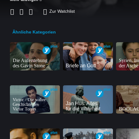
Zur Watchlist
Ähnliche Kategorien
Die Auferstehung
Syrien, In
des Gavin Stone
Briefe an Gott
der Asche
Victor - Die wahre
Jan Hus: Alles
Geschichte des
für die Wahrheit
BOCCAC
Victor Torres