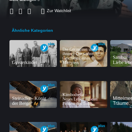
Zur Watchlist
Ähnliche Kategorien
Die Geringsten unter
ihnen – Die wahre
Sambia – 
Geschichte eines
Geisterkinder
Liebe leb
Märtyrers
Kambodscha –
Steinadler - König
Mittelmee
Neues Leben auf den
der Berge?
Träume
Feldern des Todes