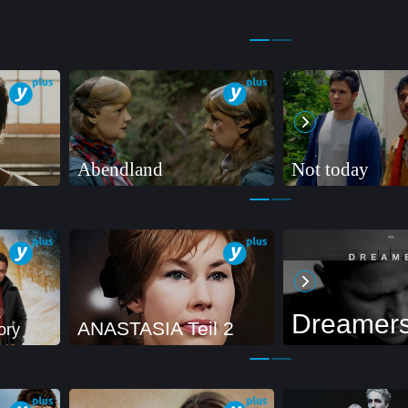
Abendland
Not today
Dreamer
ANASTASIA Teil 2
ory