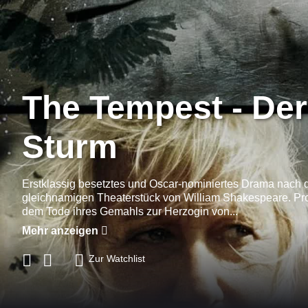
The Tempest - Der
Sturm
Erstklassig besetztes und Oscar-nominiertes Drama nach
gleichnamigen Theaterstück von William Shakespeare. Pr
dem Tode ihres Gemahls zur Herzogin von...
Mehr anzeigen
Zur Watchlist