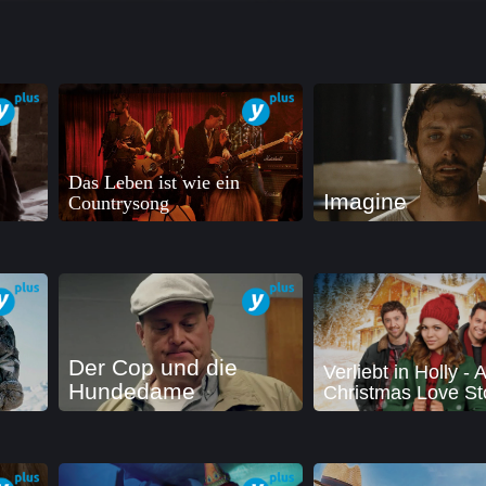
Das Leben ist wie ein
Imagine
Countrysong
Der Cop und die
Verliebt in Holly - A
l
Hundedame
Christmas Love St