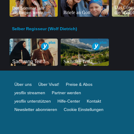
Das Cowg
Der Sommer, als
Briefe an Gott
die Wildp
ich fliegen lernte
Selber Regisseur (Wolf Dietrich)
Sachrang Teil 3
Sachrang Teil 1
Über uns
Über Vivat!
Preise & Abos
yesflix
streamen
Partner werden
yesflix
unterstützen
Hilfe-Center
Kontakt
Newsletter abonnieren
Cookie Einstellungen