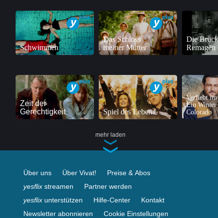
Das Schloss
Die Brück
Schwimmen
meiner Mutter
Remagen
Verliebt im
Zeit der
Ein Winter 
Gerechtigkeit
Spiel des Lebens
Colorado
mehr laden
Über uns
Über Vivat!
Preise & Abos
yesflix
streamen
Partner werden
yesflix
unterstützen
Hilfe-Center
Kontakt
Newsletter abonnieren
Cookie Einstellungen