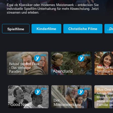
Egal ob Klassiker oder modernes Meisterwerk – entdecken Sie
individuelle Spielfilm-Unterhaltung für mehr Abwechslung. Jetzt
streamen und erleben.
Kinderfilme
Christliche Filme
D
Spielfilme
Behind the Red Door
Welpen z
- Das verlorene
Abendland
Weihnacht
Paradies
Plus One 
Amish Wed
Mein Freu
Der
seine ami
Good News
Mittsommerkranz
Familie un