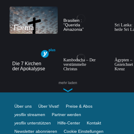
Brasilien :
“Querida
Sri Lanka: 
Thema
Amazonia”
heile Sri L
Kambodscha – Der
Ägypten –
Die 7 Kirchen
verstümmelte
Gezeichnet
der Apokalypse
Christus
Kreuz
mehr laden
Über uns
Über Vivat!
Preise & Abos
yesflix
streamen
Partner werden
yesflix
unterstützen
Hilfe-Center
Kontakt
Newsletter abonnieren
Cookie Einstellungen