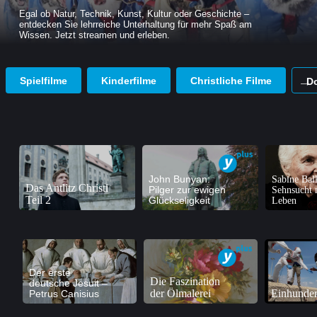
Egal ob Natur, Technik, Kunst, Kultur oder Geschichte –
entdecken Sie lehrreiche Unterhaltung für mehr Spaß am
Wissen. Jetzt streamen und erleben.
Spielfilme
Kinderfilme
Christliche Filme
D
John Bunyan:
Sabine Ball
Das Antlitz Christi
Pilger zur ewigen
Sehnsucht 
Teil 2
Glückseligkeit
Leben
Der erste
Die Faszination
deutsche Jesuit –
der Ölmalerei
Einhunder
Petrus Canisius