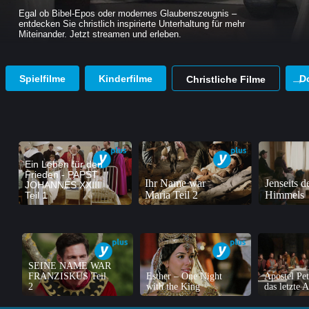
Egal ob Bibel-Epos oder modernes Glaubenszeugnis –
entdecken Sie christlich inspirierte Unterhaltung für mehr
Miteinander. Jetzt streamen und erleben.
Spielfilme
Kinderfilme
D
Christliche Filme
Ein Leben für den
Frieden - PAPST
Ihr Name war
Jenseits d
JOHANNES XXIII
Maria Teil 2
Himmels
Teil 1
SEINE NAME WAR
FRANZISKUS Teil
Esther – One Night
Apostel Pe
2
with the King
das letzte