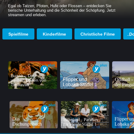
Egal ob Tatzen, Pfoten, Hufe oder Flossen – entdecken Sie
tierische Unterhaltung und die Schönheit der Schöpfung. Jetzt
streamen und erleben.
Spielfilme
Kinderfilme
Christliche Filme
D
Buana – Die
Flipper und
Oddball - 
weißen Löwen von
Lobaka Staffel 1
der Pingu
Timbavati
Das
Flipper u
Heartland - Paradies
Dschungelbuch
Lobaka St
für Pferde Staffel 1